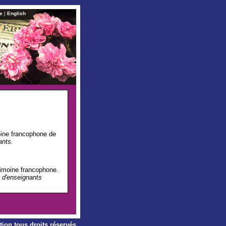
te
|
English
oine francophone de
ants
.
rimoine francophone.
 d'enseignants
tion
tous droits réservés