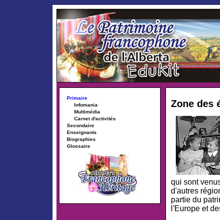
Primaire
Zone des é
Infomania
Multimédia
Carnet d'activités
Secondaire
Enseignants
Biographies
Glossaire
qui sont venu
d'autres régio
partie du patr
l'Europe et d