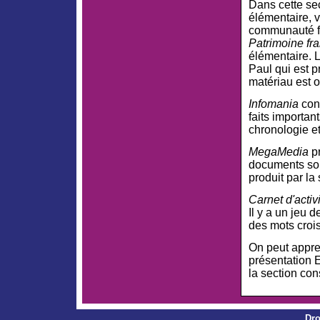
Dans cette se
élémentaire, v
communauté fra
Patrimoine fr
élémentaire. 
Paul qui est 
matériau est o
Infomania
con
faits important
chronologie et
MegaMedia
pr
documents son
produit par la
Carnet d'activ
Il y a un jeu 
des mots croi
On peut appre
présentation E
la section co
Dro