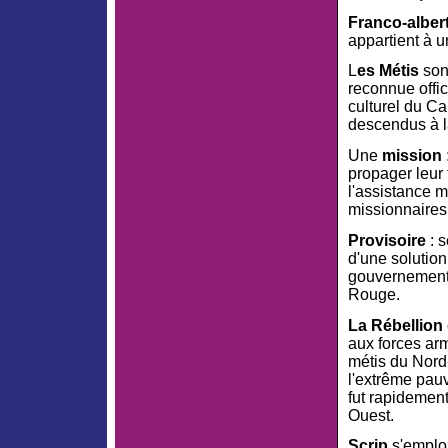
Franco-alber
appartient à u
L
es Métis
son
reconnue offi
culturel du Ca
descendus à l
Une
mission 
propager leur 
l'assistance m
missionnaires
Provisoire
: s
d'une solution
gouvernement 
Rouge.
La Rébellion
aux forces ar
métis du Nord-
l'extrême pau
fut rapidemen
Ouest.
Scrip
s'emploi