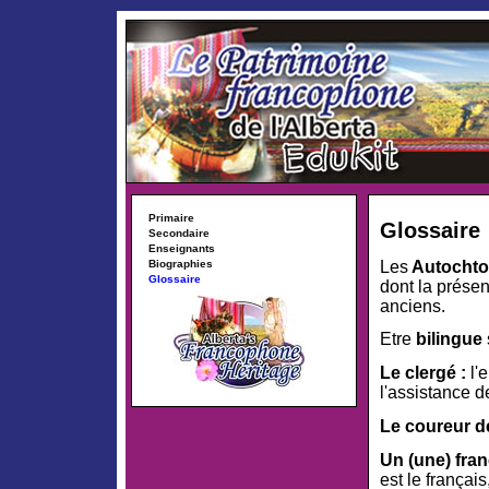
Primaire
Glossaire
Secondaire
Enseignants
Les
Autocht
Biographies
Glossaire
dont la prése
anciens.
Etre
bilingue
Le clergé :
l'
l'assistance de
Le coureur d
Un (une) fr
est le français