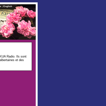
te
|
English
KUA Radio. Ils sont
albertaines et des