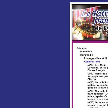
Primaire
Infomania
Multimédia
Photographies et Ill
Audio et Texte
(ANG) Les Métis, 
Lacombe, et les 
Oblats français
(ANG) Noms de l
francophones par
Alberta
(ANG) Le catholic
culture francopho
gens de la franc
(ANG) Noms de l
francophones : 
et les rapides Ca
la rivière des Es
(ANG) Groupes et
première partie: 