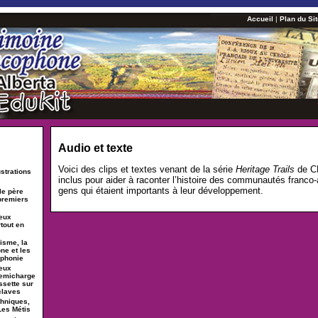
Accueil
|
Plan du Si
Audio et texte
Voici des clips et textes venant de la série
Heritage Trails
de C
ustrations
inclus pour aider à raconter l’histoire des communautés franco-
gens qui étaient importants à leur développement.
le père
premiers
ieux
tout en
isme, la
ne et les
ophonie
ieux
Demicharge
ssette sur
claves
hniques,
Les Métis