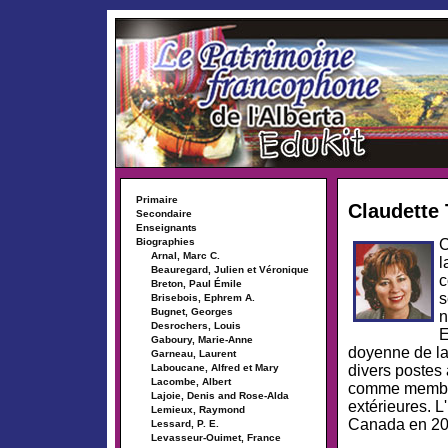
Primaire
Claudette 
Secondaire
Enseignants
C
Biographies
Arnal, Marc C.
l
Beauregard, Julien et Véronique
c
Breton, Paul Émile
s
Brisebois, Ephrem A.
Bugnet, Georges
n
Desrochers, Louis
E
Gaboury, Marie-Anne
doyenne de la
Garneau, Laurent
divers postes a
Laboucane, Alfred et Mary
Lacombe, Albert
comme membre 
Lajoie, Denis and Rose-Alda
extérieures. 
Lemieux, Raymond
Canada en 20
Lessard, P. E.
Levasseur-Ouimet, France