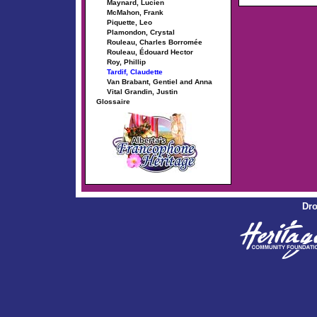
Maynard, Lucien
McMahon, Frank
Piquette, Leo
Plamondon, Crystal
Rouleau, Charles Borromée
Rouleau, Édouard Hector
Roy, Phillip
Tardif, Claudette
Van Brabant, Gentiel and Anna
Vital Grandin, Justin
Glossaire
Dro