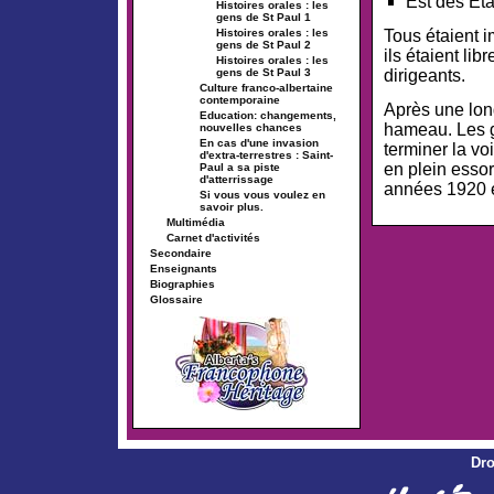
Est des Et
Histoires orales : les
gens de St Paul 1
Tous étaient i
Histoires orales : les
gens de St Paul 2
ils étaient lib
Histoires orales : les
dirigeants.
gens de St Paul 3
Culture franco-albertaine
contemporaine
Après une long
Education: changements,
hameau. Les ge
nouvelles chances
En cas d'une invasion
terminer la vo
d'extra-terrestres : Saint-
en plein essor
Paul a sa piste
d'atterrissage
années 1920 et
Si vous vous voulez en
savoir plus.
Multimédia
Carnet d'activités
Secondaire
Enseignants
Biographies
Glossaire
Dro