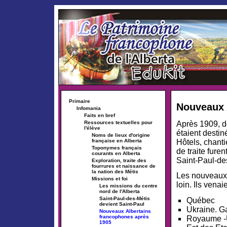
Primaire
Nouveaux 
Infomania
Faits en bref
Après 1909, d
Ressources textuelles pour
l'élève
étaient destin
Noms de lieux d'origine
Hôtels, chant
française en Alberta
Toponymes français
de traite fure
courants en Alberta
Saint-Paul-de
Exploration, traite des
fourrures et naissance de
la nation des Métis
Les nouveaux 
Missions et foi
loin. Ils vena
Les missions du centre
nord de l'Alberta
Saint-Paul-des-Métis
Québec
devient Saint-Paul
Ukraine. Ga
Nouveaux Albertains
francophones après
Royaume -
1905