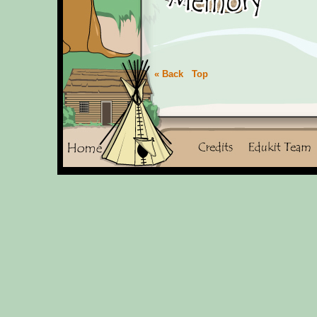
« Back
Top